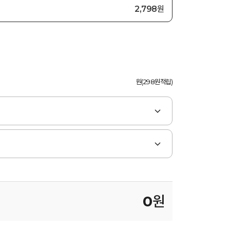
2,798원
원(298원적립)
0
원