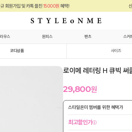
및 카톡 플친
15000원
혜택!
신규 회원가입 
라우스
원피스
팬츠
스커
코디상품
사이즈
로이메 레터링 H 큐빅 써
29,800
원
스타일온미 멤버를 위한 혜택가
최고할인가