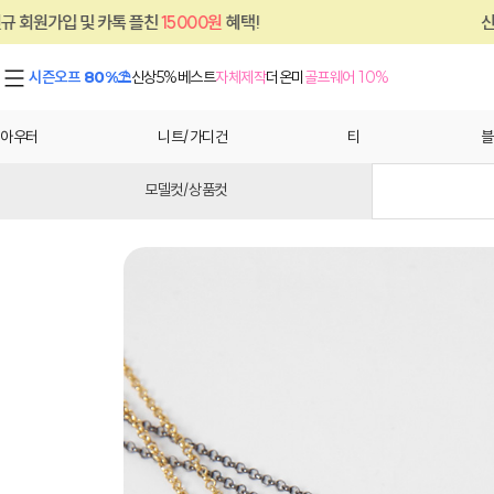
및 카톡 플친
15000원
혜택!
신규 회원가입 
시즌오프 80%⛱
신상5%
베스트
자체제작
더온미
골프웨어 10%
아우터
니트/가디건
티
블
모델컷/상품컷