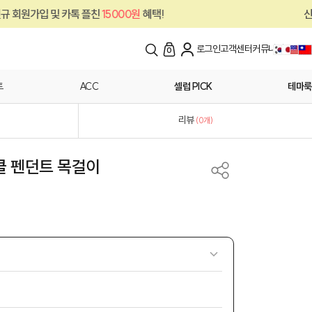
및 카톡 플친
15000원
혜택!
신규 회원가입 
로그인
고객센터
커뮤니티
0
트
ACC
셀럽 PICK
테마룩
리뷰
(
0
개)
클 펜던트 목걸이