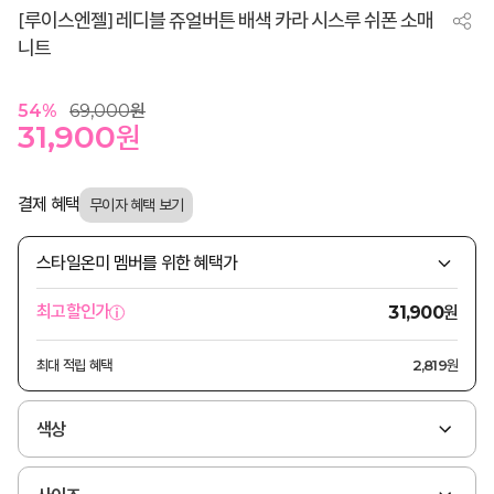
[루이스엔젤] 레디블 쥬얼버튼 배색 카라 시스루 쉬폰 소매
니트
54
%
69,000
원
31,900
원
결제 혜택
스타일온미 멤버를 위한 혜택가
원
최고할인가
31,900
최대 적립 혜택
2,819원
색상