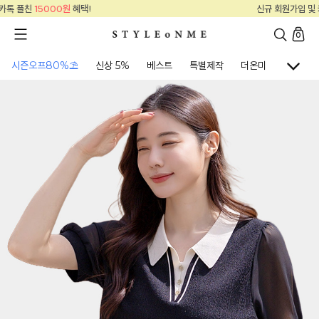
신규 회원가입 및 카톡 플친
15000원
혜택!
0
시즌오프80%⛱
신상 5%
베스트
특별제작
더온미
골프웨어