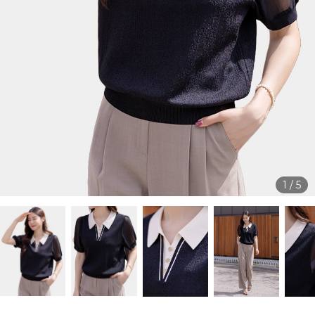
1
/
5