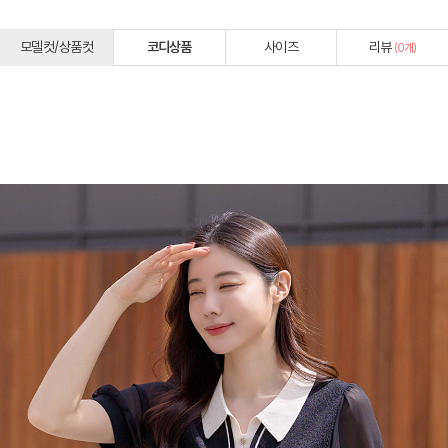
모델컷/상품컷
코디상품
사이즈
리뷰
(
0
개)