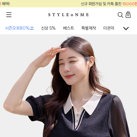
신규 회원가입 및 카톡 플친
15000원
혜택!
0
시즌오프80%⛱
신상 5%
베스트
특별제작
더온미
골프웨어