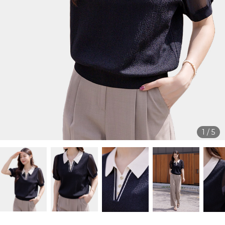
1
/
5