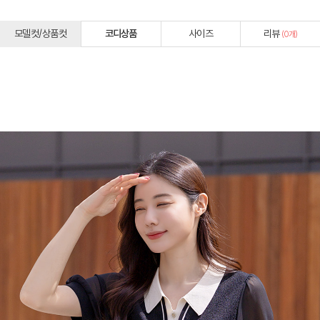
모델컷/상품컷
코디상품
사이즈
리뷰
(
0
개)