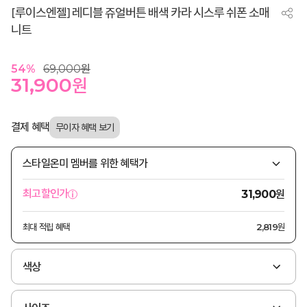
[루이스엔젤] 레디블 쥬얼버튼 배색 카라 시스루 쉬폰 소매
니트
54
%
69,000
원
31,900
원
결제 혜택
스타일온미 멤버를 위한 혜택가
원
최고할인가
31,900
최대 적립 혜택
2,819원
색상