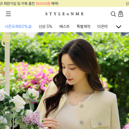
신규 회원가입 및 카톡 플친
15000원
혜택!
0
시즌오프80%⛱
신상 5%
베스트
특별제작
더온미
골프웨어