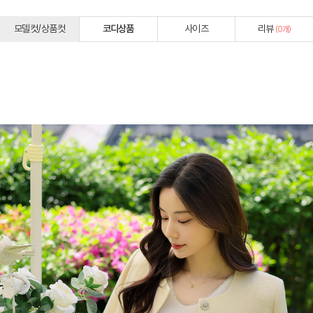
모델컷/상품컷
코디상품
사이즈
리뷰
(
0
개)