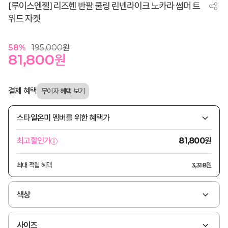
[루이스엔젤] 리즈헨 반팔 쿨링 린넨라이크 노카라 썸머 트
위드 자켓
58
%
195,000
원
81,800
원
결제 혜택
스타일온미 멤버를 위한 혜택가
원
최고할인가
81,800
최대 적립 혜택
3,318원
색상
사이즈