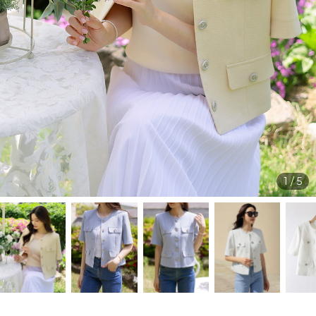
1
/
5