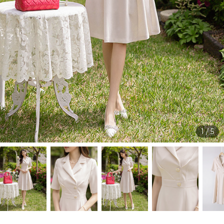
1
/
5