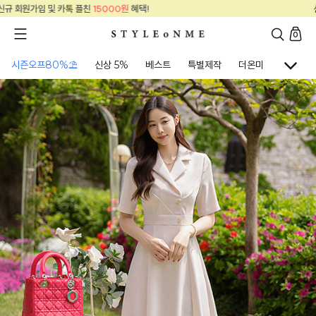
!
신규 회원가입 및 카톡 플친
15000원
혜택
0
시즌오프80%⛱
신상 5%
베스트
특별제작
더온미
골프웨어