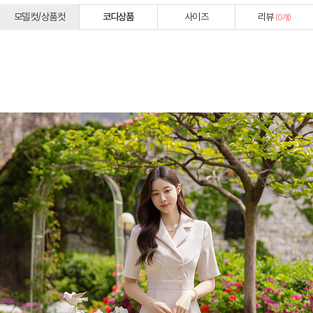
모델컷/상품컷
코디상품
사이즈
리뷰
(
0
개)