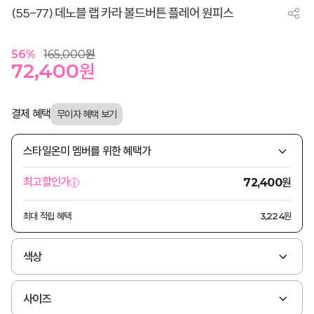
(55-77) 데노블 랩 카라 볼드버튼 플레어 원피스
56
%
165,000
원
72,400
원
결제 혜택
스타일온미 멤버를 위한 혜택가
원
최고할인가
72,400
최대 적립 혜택
3,224원
색상
사이즈