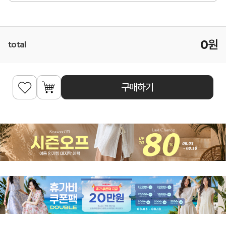
0
원
total
구매하기