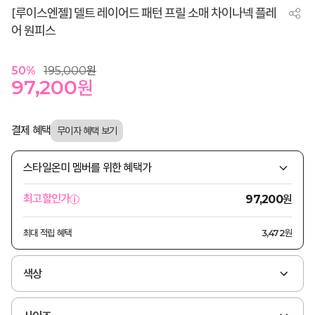
[루이스엔젤] 델트 레이어드 패턴 프릴 소매 차이나넥 플레
어 원피스
50
%
195,000
원
97,200
원
결제 혜택
스타일온미 멤버를 위한 혜택가
원
최고할인가
97,200
최대 적립 혜택
3,472원
색상