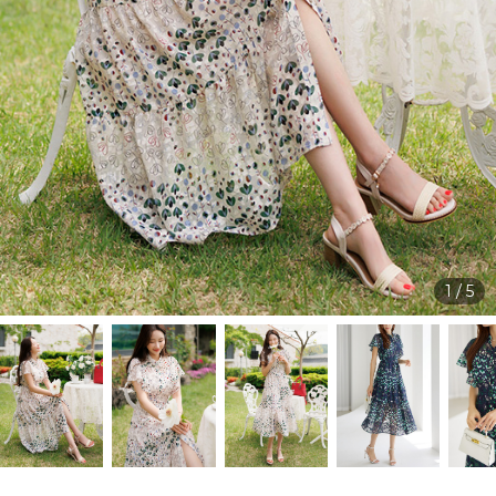
1
/
5