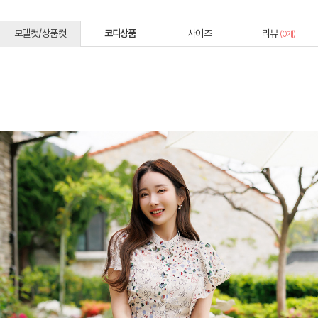
모델컷/상품컷
코디상품
사이즈
리뷰
(
0
개)