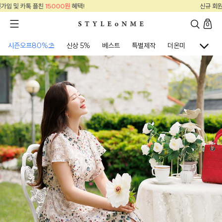
!
신규 회원가입 및 카톡 플친
15000원
혜택
0
시즌오프80%⛱
신상 5%
베스트
특별제작
더온미
골프웨어