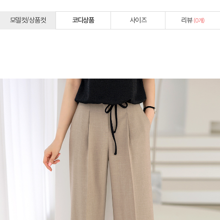
모델컷/상품컷
코디상품
사이즈
리뷰
(
0
개)