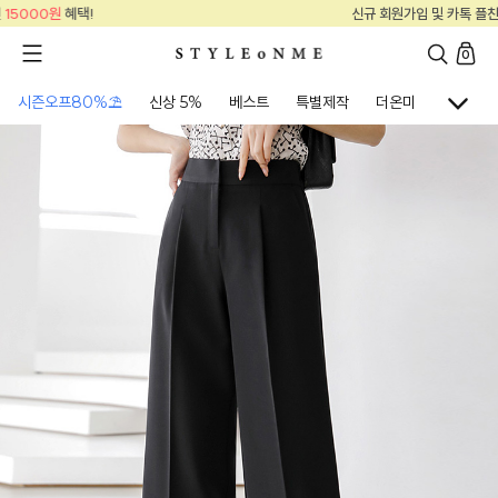
신규 회원가입 및 카톡 플친
15000원
혜택!
0
시즌오프80%⛱
신상 5%
베스트
특별제작
더온미
골프웨어