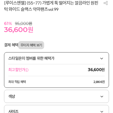
[루이스엔젤] (55-77) 가볍게 툭 떨어지는 깔끔라인 원핀
턱 와이드 슬랙스 악마팬츠vol.99
61
%
95,000
원
36,600
원
결제 혜택
스타일온미 멤버를 위한 혜택가
원
최고할인가
36,600
최대 적립 혜택
2,866원
색상
사이즈