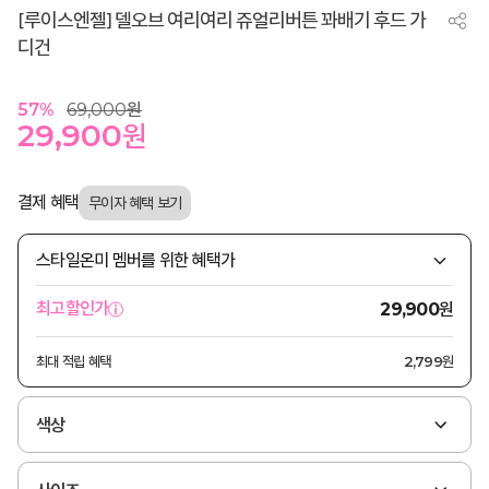
[루이스엔젤] 델오브 여리여리 쥬얼리버튼 꽈배기 후드 가
디건
57
%
69,000
원
29,900
원
결제 혜택
스타일온미 멤버를 위한 혜택가
원
최고할인가
29,900
최대 적립 혜택
2,799원
색상