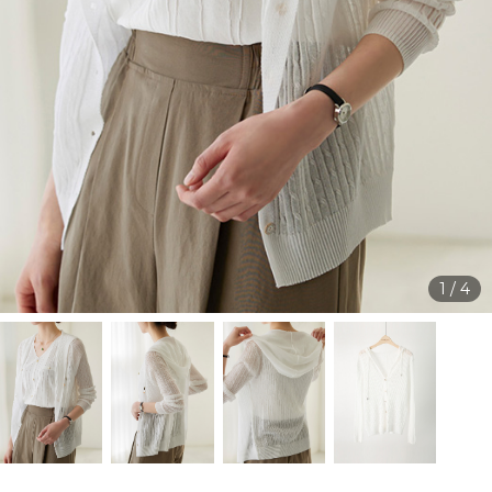
1
/
4