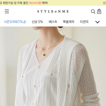
택!
신규 회원가입 및 카톡 플친
15000원
혜
0
시즌오프80%⛱
신상 5%
베스트
특별제작
더온미
골프웨어