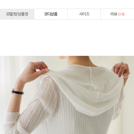
모델컷/상품컷
코디상품
사이즈
리뷰
(
0
개)