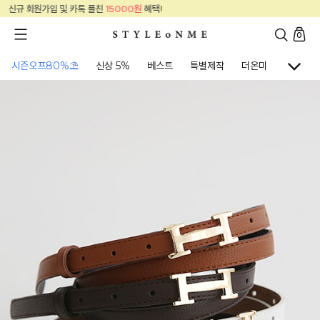
00원
혜택!
신규 회원가입 및 카톡 플친
150
0
시즌오프80%⛱
신상 5%
베스트
특별제작
더온미
골프웨어