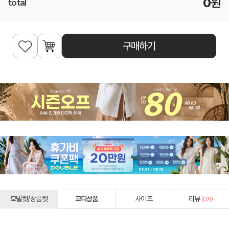
0
원
total
구매하기
모델컷/상품컷
코디상품
사이즈
리뷰
(
0
개)