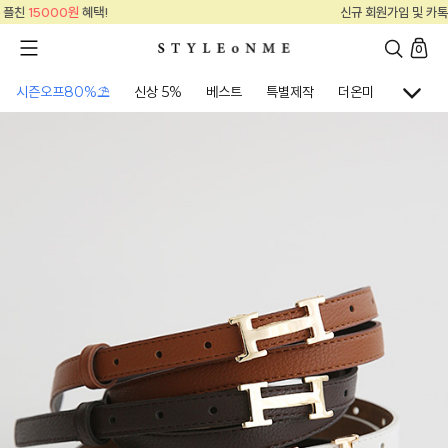
신규 회원가입 및 카톡 플친
15000원
혜택!
0
시즌오프80%⛱
신상 5%
베스트
특별제작
더온미
골프웨어