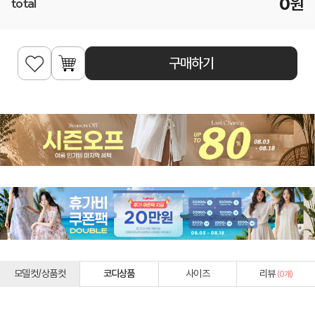
0
원
total
구매하기
모델컷/상품컷
코디상품
사이즈
리뷰
(
0
개)