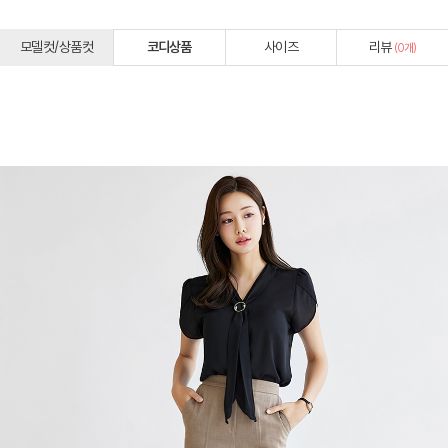
모델컷/상품컷
코디상품
사이즈
리뷰
(
0
개)