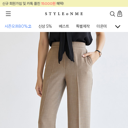
15000원
혜택!
신규 회원가입 및 카톡 플친
0
시즌오프80%⛱
신상 5%
베스트
특별제작
더온미
골프웨어