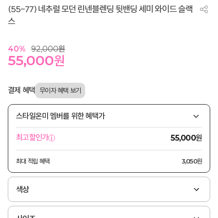
(55-77) 네추럴 모던 린넨블렌딩 뒷밴딩 세미 와이드 슬랙
스
40
%
92,000
원
55,000
원
결제 혜택
스타일온미 멤버를 위한 혜택가
원
최고할인가
55,000
최대 적립 혜택
3,050원
색상