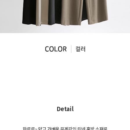
Detail
차르르~ 얇고 가벼운 무게감의 린넨 혼방 소재로