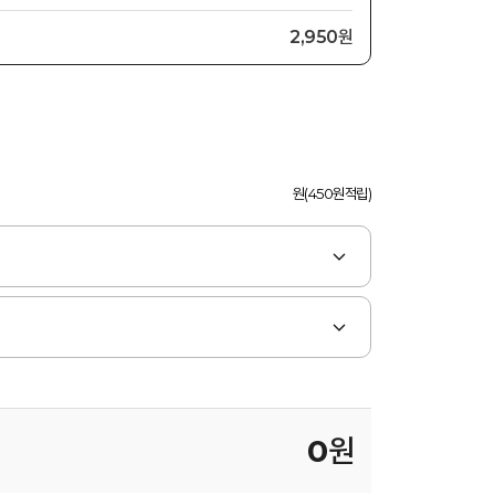
2,950원
원(450원적립)
0
원