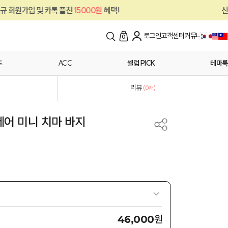
카톡 플친
15000원
혜택!
신규 회원가입 및 
로그인
고객센터
커뮤니티
0
트
ACC
셀럽 PICK
테마룩
리뷰
(
0
개)
레어 미니 치마 바지
원
46,000