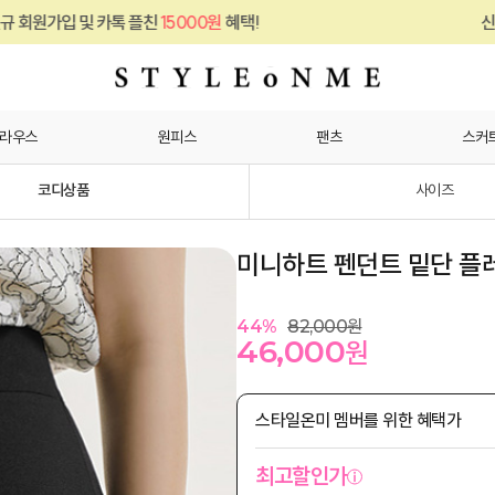
카톡 플친
15000원
혜택!
신규 회원가입 및 
라우스
원피스
팬츠
스커
코디상품
사이즈
미니하트 펜던트 밑단 플
44
%
82,000
원
46,000
원
스타일온미 멤버를 위한 혜택가
최고할인가