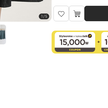
1
/
5