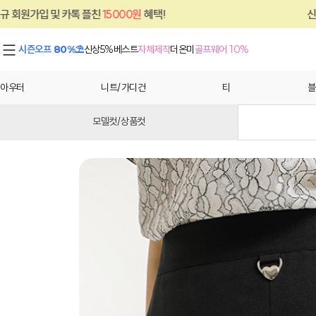
카톡 플친
15000원
혜택!
신규 회원가입 및 
시즌오프 80%⛱
신상5%
베스트
자체제작
더온미
골프웨어 10%
아우터
니트/가디건
티
블
모델컷/상품컷