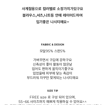
사계절용으로 컬러별로 소장가치가있구요
블라우스,셔츠,니트등 안에 레이어드하여
입기좋은 나시티에요~
FABRIC & DESIGN
모달95% 스판5%
가벼우면서 구김에 강하구요
신축성이 좋아 활동이 많은날
입어도 편하게 움직이기좋구요
입었을때 피부에 닿는 촉감이
부드러워 자꾸만 찾게되는 나시티에요
SIZE TIP
FREE size 로 구성 되어 있으며,
55~66 사이즈까지 예쁘게 착용하실 수 있어요^^