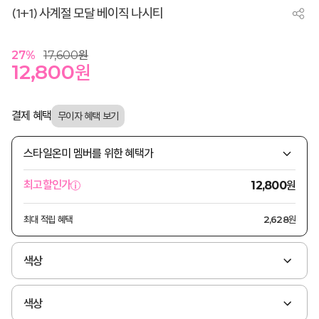
(1+1) 사계절 모달 베이직 나시티
27
%
17,600
원
12,800
원
결제 혜택
스타일온미 멤버를 위한 혜택가
원
최고할인가
12,800
최대 적립 혜택
2,628원
색상
색상