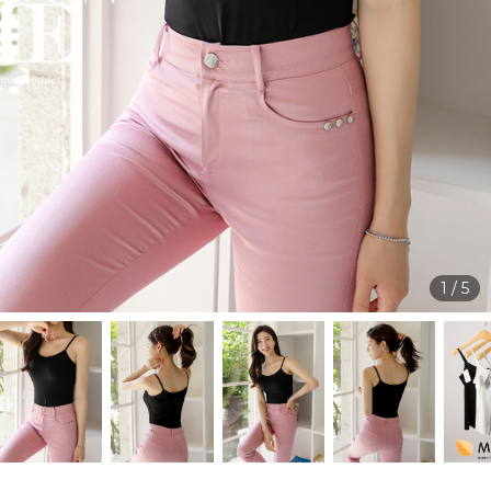
1
/
5