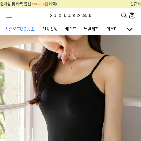
신규 회원가입 및 카톡 플친
15000원
혜택!
0
시즌오프80%⛱
신상 5%
베스트
특별제작
더온미
골프웨어