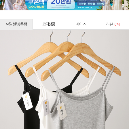
모델컷/상품컷
코디상품
사이즈
리뷰
(
0
개)