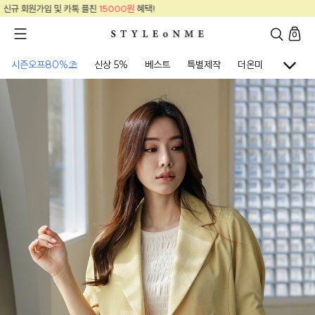
원
혜택!
신규 회원가입 및 카톡 플친
15000
0
시즌오프80%⛱
신상 5%
베스트
특별제작
더온미
골프웨어