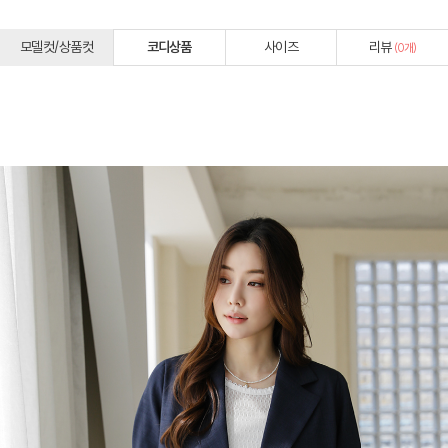
모델컷/상품컷
코디상품
사이즈
리뷰
(
0
개)