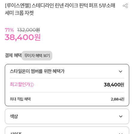
[루이스엔젤] 스테디라인 린넨 라이크 핀턱 퍼프 5부소매
세미 크롭 자켓
71
%
132,000
원
38,400
원
결제 혜택
스타일온미 멤버를 위한 혜택가
원
최고할인가
38,400
최대 적립 혜택
2,884원
색상