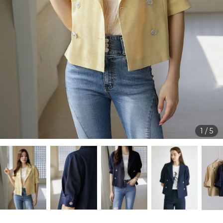
1
/
5