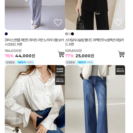
스타일리시슬림 벨티드 퍼펙트핏 뉴컬렉션 테일러
[루이스엔젤] 제인트 화이트 라인 노카라 더블 보카
드 자켓
시 트위드 자켓
109,800원
184,000원
77
%
25,000
원
76
%
44,000
원