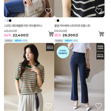
스모킹 셔링 페플럼 라인 카라 블라우스
물결 카라 배색 스트라이프 반팔 니트
49,000원
59,000원
54
%
22,400
원
55
%
26,300
원