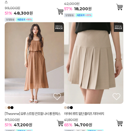
스
42,000원
99,000원
57
%
18,200
원
51
%
48,300
원
[Theonme] 요루 스트링 끈조절 나시 롱 원피스
아이비 루트 밑단 플리츠 치마 바지
97,000원
41,800원
51
%
47,200
원
65
%
14,700
원