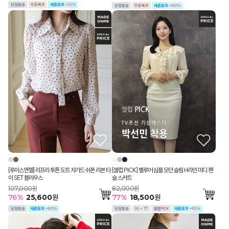
[셀럽 PICK] 벨루어 심플 모던 슬림 H라인 미디 펜
[루이스엔젤] 리프리 투톤 도트 쟈가드 쉬폰 리본 타
슬 스커트
이 SET 블라우스
82,000원
107,000원
77
%
18,500
원
76
%
25,600
원