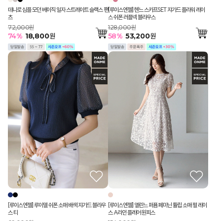
데니로 심플 모던 베이직 일자 스트레이트 슬랙스 팬
[루이스엔젤] 헨느 스카프SET 쟈가드 플라워 레이
츠
스 쉬폰 러플넥 블라우스
72,000원
128,000원
74
%
18,800
원
58
%
53,200
원
[루이스엔젤] 루이델 쉬폰 소매 배색 쟈가드 블라우
[루이스엔젤] 엘린느 퍼퓸 페미닌 튤립 소매 펄 레이
스 티
스 A라인 플레어 원피스