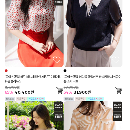
[루이스엔젤] 레디블 쥬얼버튼 배색 카라 시스루 쉬
[루이스엔젤] 하트 체리시 리본타이SET 여리여리
폰 소매 니트
쉬폰 블라우스
69,000원
115,000원
54
%
31,900
원
65
%
40,400
원