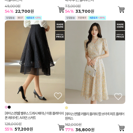
49,000원
73,000원
54
%
22,700
원
54
%
33,700
원
[루이스엔젤] 벨루스 드레시 페미닌 이중 플레어 쉬
[루이스엔젤] 러블리 플라워 랩 브이넥 퍼프 플레어
폰 레이어드 A라인 스커트
원피스
128,000원
162,000원
55
%
57,200
원
77
%
36,800
원