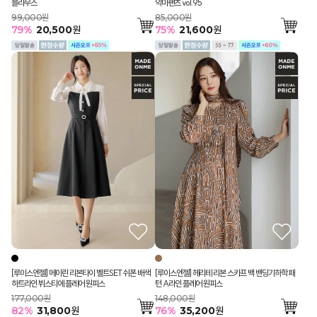
블라우스
악마팬츠 vol.95
99,000원
85,000원
79
%
20,500
원
75
%
21,600
원
[루이스엔젤] 메이린 리본타이 벨트SET 쉬폰 배색
[루이스엔젤] 헤리테 리본 스카프 백 밴딩기하학 패
하트라인 뷔스티에 플레어 원피스
턴 A라인 플레어 원피스
177,000원
148,000원
82
%
31,800
원
76
%
35,200
원