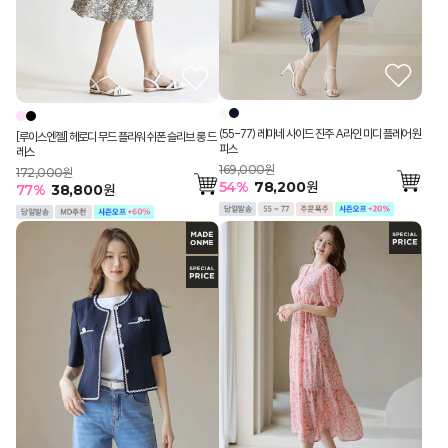
(55-77) 레마네 사이드 진주 A라인 미디 플레어 원
[루이스엔젤] 헤로디 무드 플라워 쉬폰 슬리브 롱 드
피스
레스
169,000원
172,000원
54
%
78,200
원
77
%
38,800
원