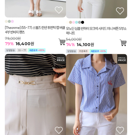
[Theonme] (55-77) 스웰즈 린넨 투핀턱 랩 버클
모노딘 심플 반하이 모크넥 사이드 미니 버튼 5부소
4부 반바지 팬츠
매 니트
79,000원
54,000원
79
%
16,400
원
74
%
14,100
원