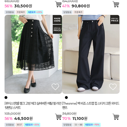
69,000원
154,000원
56
%
30,500
원
41
%
90,800
원
[Theonme] 백 비죠 스트랩 힙 스티치 코튼 와이드
[루이스엔젤] 렐크 고방 체크 실버버튼 메탈 펄 라인
팬츠
뒷밴딩 스커트
36,800원
105,000원
70
%
11,100
원
56
%
46,500
원