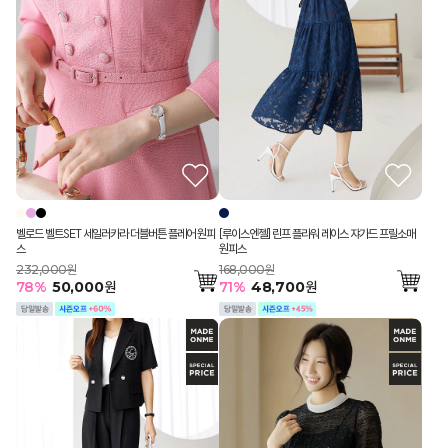
벨로드 벨트SET 세일러카라 더블버튼 플레어 원피
[루이스엔젤] 린프 플라워 레이스 쟈가드 프릴소매
스
원피스
232,000원
168,000원
78
%
50,000
원
71
%
48,700
원