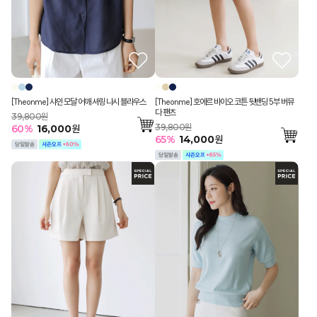
[Theonme] 샤인 모달 어깨 셔링 나시 블라우스
[Theonme] 호에르 바이오 코튼 뒷밴딩 5부 버뮤
다 팬츠
39,800원
39,800원
60
%
16,000
원
65
%
14,000
원