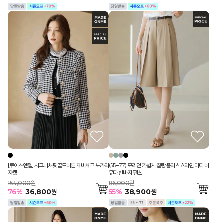
[루이스엔젤] 시그니처핏 골드버튼 제비체크 노카라
(55-77) 모리던 가볍게 찰랑 플리츠 A라인 미디 버
자켓
뮤다 반바지 팬츠
154,000원
86,000원
76
%
36,800
원
55
%
38,900
원