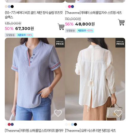
(55-77) 써머디 비조 골드 체인 장식 슬림 부츠컷
[Theonme] 투웨이 소매 롤업 자수 스트링 셔츠
슬랙스
110,000원
135,000원
56
%
48,800
원
50
%
67,300
원
[Theonme] 테이핑 소매 롤업 스트라이프 블라우
[Theonme] 요루 시스루 리본 뒷트임 셔츠