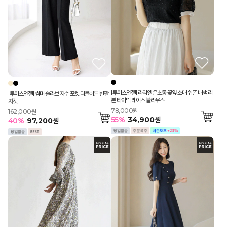
[루이스엔젤] 라라엘 은초롱 꽃잎 소매 쉬폰 배색 리
[루이스엔젤] 썸머 슬라브 자수 포켓 더블버튼 반팔
본 타이넥 레이스 블라우스
자켓
78,000원
162,000원
55
%
34,900
원
40
%
97,200
원