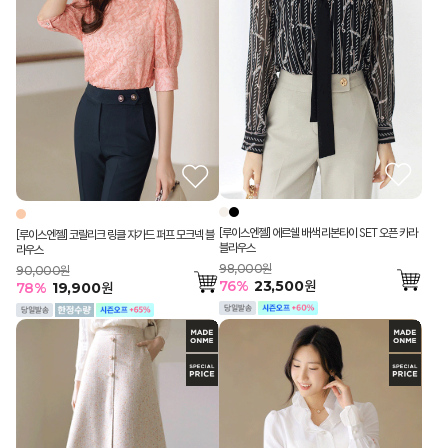
[루이스엔젤] 에르쉘 배색 리본타이 SET 오픈 카라
[루이스엔젤] 코랄리크 링클 쟈가드 퍼프 모크넥 블
블라우스
라우스
98,000원
90,000원
76
%
23,500
원
78
%
19,900
원