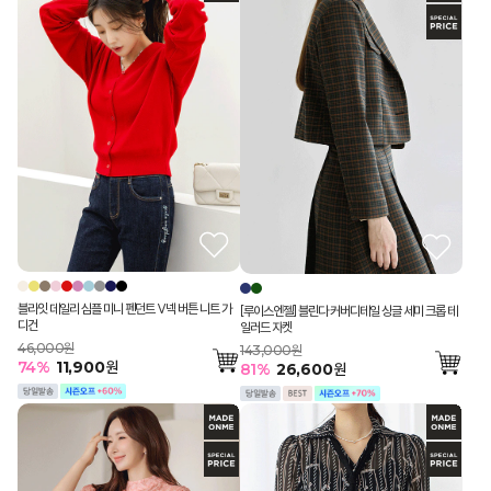
블라잇 데일리 심플 미니 펜던트 V넥 버튼 니트 가
[루이스엔젤] 블린다 커버디테일 싱글 세미 크롭 테
디건
일러드 자켓
46,000원
143,000원
74
%
11,900
원
81
%
26,600
원