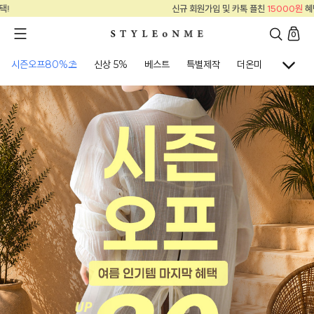
및 카톡 플친
15000원
혜택!
신규 회원가입 
0
시즌오프80%⛱
신상 5%
베스트
특별제작
더온미
골프웨어