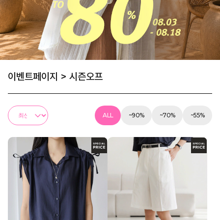
이벤트페이지
>
시즌오프
ALL
~90%
~70%
~55%