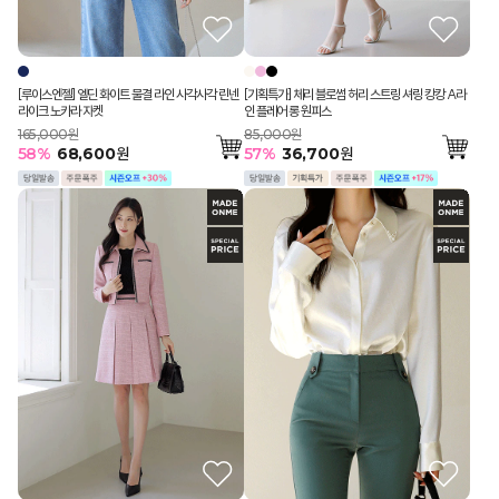
[루이스엔젤] 엘딘 화이트 물결 라인 사각사각 린넨
[기획특가] 체리 블로썸 허리 스트링 셔링 캉캉 A라
라이크 노카라 자켓
인 플레어 롱 원피스
165,000원
85,000원
58
%
68,600
원
57
%
36,700
원