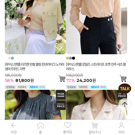
[루이스엔젤] 리즈헨 반팔 쿨링 린넨라이크 노카라
[루이스엔젤] 로빌즈 스트라이프 포켓 진주 셔츠 블
썸머 트위드 자켓
라우스
195,000원
106,000원
58
%
81,800
원
77
%
24,200
원
좋아요
이전
장바구니
홈
마이