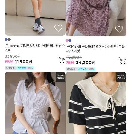
[Theonme] 가엘드 컷팅 세미 A라인 미니 데님 스
[루이스엔젤] 루펠 플라워 레이스 카라 퍼프 5부 블
커트
라우스 자켓
33,800원
145,000원
65
%
11,900
원
76
%
34,200
원