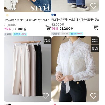
라보아 히든밴딩 사이드 절개 세미 와이드 데님 팬츠
글로시케이스 벨 커프스 파이톤 새틴 셔츠 블라우스
82,000원
78,000원
74
%
21,200
원
76
%
18,800
원