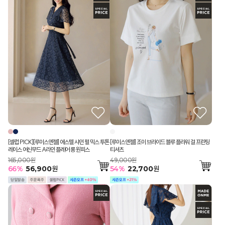
[셀럽 PICK][루이스엔젤] 에스텔 샤인 펄 믹스 투톤
[루이스엔젤] 조이 브라이드 블루 플라워 걸 프린팅
레이스 여신무드 A라인 플레어 롱 원피스
티셔츠
165,000원
49,000원
66
%
56,900
원
54
%
22,700
원