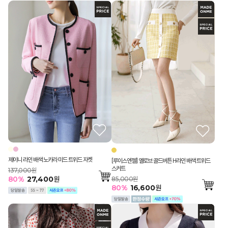
제이니 라인 배색 노카라 미드 트위드 자켓
[루이스엔젤] 옐로브 골드버튼 H라인 배색 트위드
스커트
137,000원
80
%
27,400
원
85,000원
80
%
16,600
원