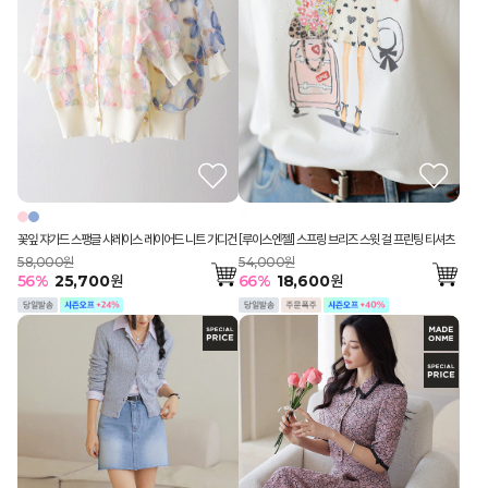
꽃잎 쟈가드 스팽글 샤레이스 레이어드 니트 가디건
[루이스엔젤] 스프링 브리즈 스윗 걸 프린팅 티셔츠
58,000원
54,000원
56
%
25,700
원
66
%
18,600
원