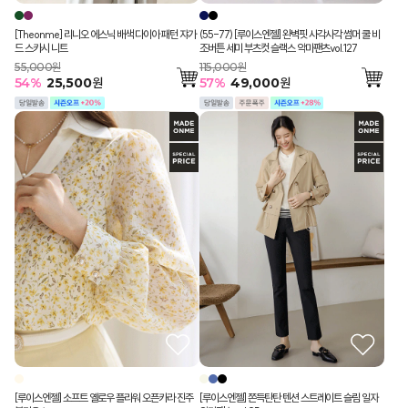
[Theonme] 리니오 에스닉 배색 다이아 패턴 쟈가
(55-77) [루이스엔젤] 완벽핏 사각사각 썸머 쿨 비
드 스카시 니트
조버튼 세미 부츠컷 슬랙스 악마팬츠vol.127
55,000원
115,000원
54
%
25,500
원
57
%
49,000
원
[루이스엔젤] 소프트 옐로우 플라워 오픈카라 진주
[루이스엔젤] 쫀득탄탄 텐션 스트레이트 슬림 일자