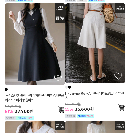
[Theonme] (55~77) 핀턱 패치 포인트 버뮤다 팬
[루이스엔젤] 플라나 랩 디자인 진주 버튼 A라인 플
츠
레어 뷔스티에 롱 원피스
79,000원
145,000원
55
%
35,600
원
81
%
27,700
원