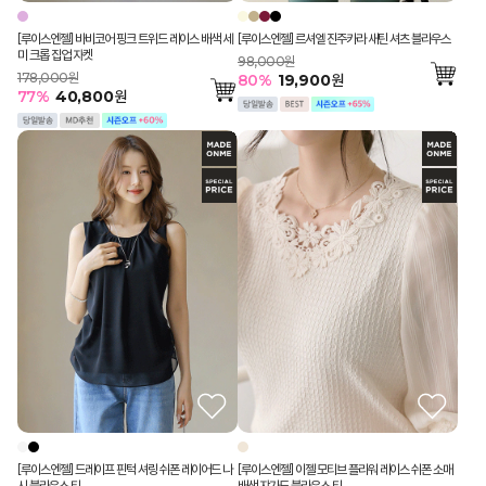
[루이스엔젤] 바비코어 핑크 트위드 레이스 배색 세
[루이스엔젤] 르셔엘 진주카라 새틴 셔츠 블라우스
미 크롭 집업 자켓
98,000원
178,000원
80
%
19,900
원
77
%
40,800
원
[루이스엔젤] 드레이프 핀턱 셔링 쉬폰 레이어드 나
[루이스엔젤] 이젤 모티브 플라워 레이스 쉬폰 소매
시 블라우스 티
배색 쟈가드 블라우스 티