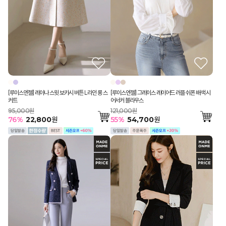
[루이스엔젤] 레아나 스윗 보카시 버튼 L라인 롱 스
[루이스엔젤] 그레이스 레이어드 러플 쉬폰 배색 시
커트
어서커 블라우스
95,000원
121,000원
76
%
22,800
원
55
%
54,700
원