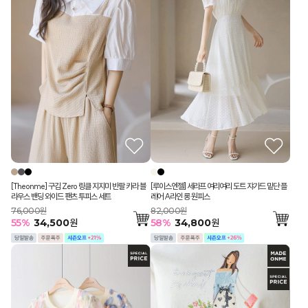
[Theonme] 구김 Zero 링클 지지미 반팔 카라 블
[루이스엔젤] 세라프 여리여리 도트 쟈가드 밑단 플
라우스 밴딩 와이드 팬츠 투피스 세트
레어 A라인 롱 원피스
76,000원
82,000원
55
%
34,500
원
58
%
34,800
원