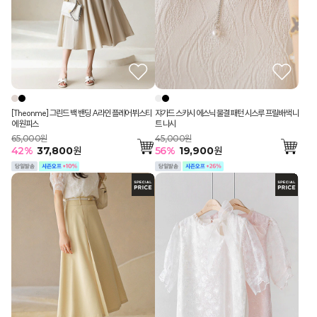
[Theonme] 그린드 백 밴딩 A라인 플레어 뷔스티
쟈가드 스카시 에스닉 물결 패턴 시스루 프릴배색 니
에 원피스
트 나시
65,000원
45,000원
42
%
37,800
원
56
%
19,900
원