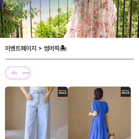
이벤트페이지
>
썸머픽🏝️