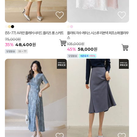
(55-77) A라인 플레어 사이드 플리츠 롱 스커트
플라워 자수 레이스 시스루 리본넥 퍼프소매 블라우
스
75,000원
105,000원
35
%
48,400
원
45
%
58,000
원