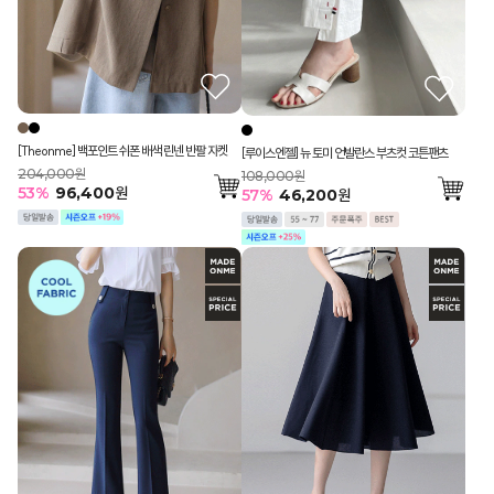
[Theonme] 백포인트 쉬폰 배색 린넨 반팔 자켓
[루이스엔젤] 뉴 토미 언발란스 부츠컷 코튼팬츠
204,000원
108,000원
53
%
96,400
원
57
%
46,200
원