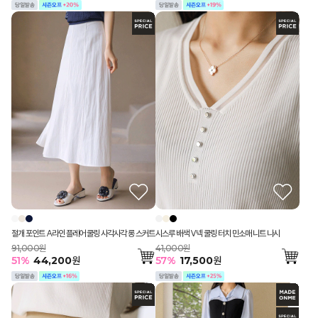
절개 포인트 A라인 플레어 쿨링 사각사각 롱 스커트
시스루 배색 V넥 쿨링 터치 민소매 니트 나시
91,000원
41,000원
51
%
44,200
원
57
%
17,500
원