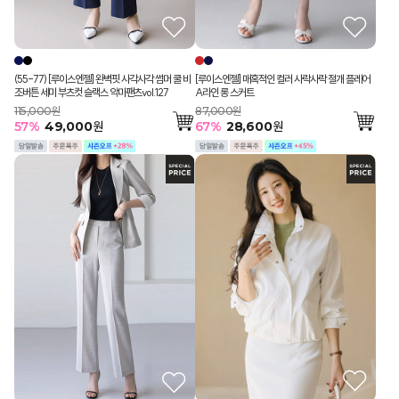
(55-77) [루이스엔젤] 완벽핏 사각사각 썸머 쿨 비
[루이스엔젤] 매혹적인 컬러 사락사락 절개 플레어
조버튼 세미 부츠컷 슬랙스 악마팬츠vol.127
A라인 롱 스커트
115,000원
87,000원
57
%
49,000
원
67
%
28,600
원