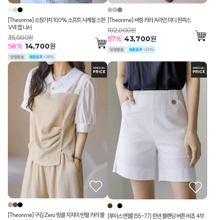
[Theonme] 소장가치 100% 소프트 사계절 스판
[Theonme] 셔링 카라 A라인 미디 원피스
V넥 캡 나시
102,000원
35,000원
57
%
43,700
원
58
%
14,700
원
[Theonme] 구김 Zero 링클 지지미 반팔 카라 블
[루이스엔젤] (55-77) 린넨 블랜딩 버튼 비죠 4부