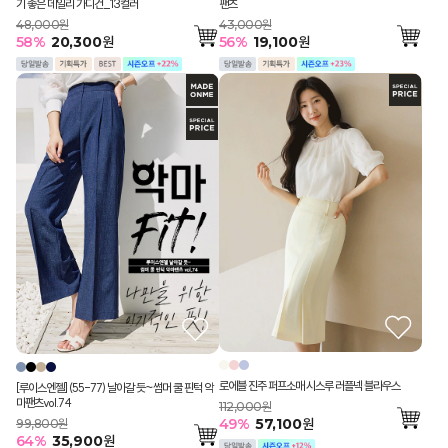
기 좋은 데일리 가디건_13컬러
팬츠
48,000원
43,000원
58
%
20,300
원
56
%
19,100
원
로에블 진주 퍼프소매 시스루 러플넥 블라우스
[루이스엔젤] (55-77) 날아갈 듯~썸머 쿨 핀턱 악
마팬츠vol.74
112,000원
49
%
57,100
원
99,800원
64
%
35,900
원