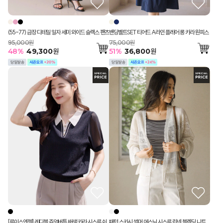
(55-77) 금장 디테일 일자 세미 와이드 슬랙스 팬츠
밴딩벨트SET 티어드 A라인 플레어 롱 카라 원피스
95,000원
75,000원
48
%
49,300
원
51
%
36,800
원
[루이스엔젤] 레디블 쥬얼버튼 배색 카라 시스루 쉬
패턴 스카시 썸머 에스닉 시스루 린넨 블렌딩 니트