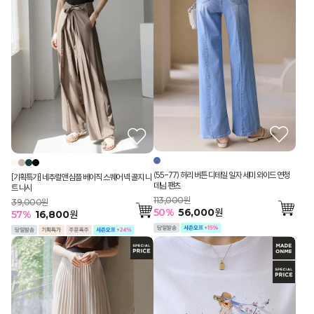
(55-77) 허리 버튼 디테일 일자 세미 와이드 연청
[기획특가] 네추럴앤 심플 베이직 스퀘어 넥 골지 니
데님 팬츠
트 나시
113,000원
39,000원
50
%
56,000
원
57
%
16,800
원