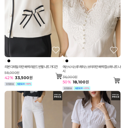
리본 디테일 라인 배색 라운드 반팔 니트 가디건
에스닉 시스루 레이스 브이라인 배색 캡소매 니트 나
시
58,000원
36,000원
42
%
33,500
원
50
%
18,100
원