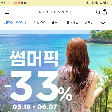
신규 회원가입 및 카톡 플친
15000원
혜택!
0
시즌오프80%⛱
신상 5%
베스트
특별제작
더온미
골프웨어