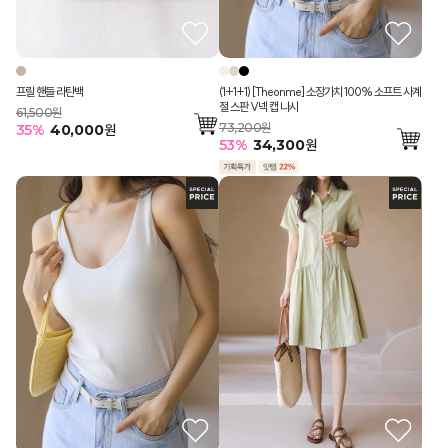
프릴 핸들 라탄백
(1+1+1) [Theonme] 소장가치 100% 소프트 사계
절 스판 V넥 캡 나시
61,500원
73,200원
35
%
40,000
원
53
%
34,300
원