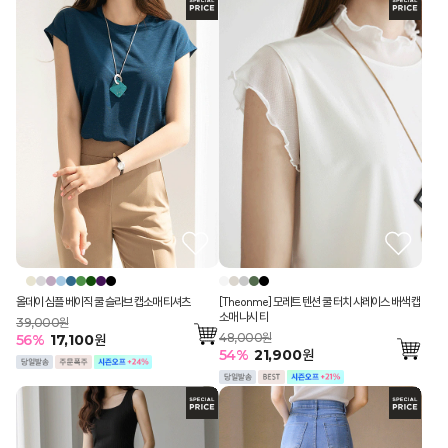
올데이 심플 베이직 쿨 슬라브 캡소매 티셔츠
[Theonme] 모레트 텐션 쿨 터치 샤레이스 배색 캡
소매 나시 티
39,000원
48,000원
56
%
17,100
원
54
%
21,900
원