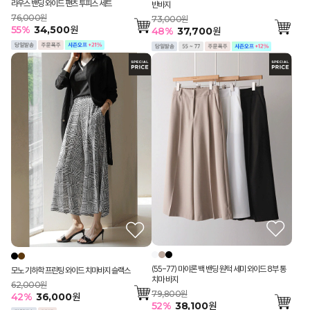
라우스 밴딩 와이드 팬츠 투피스 세트
반바지
76,000원
73,000원
55
%
34,500
원
48
%
37,700
원
(55-77) 마이론 백 밴딩 원턱 세미 와이드 8부 통
모노 기하학 프린팅 와이드 치마바지 슬랙스
치마 바지
62,000원
79,800원
42
%
36,000
원
52
%
38,100
원