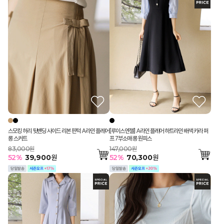
스모킹 허리 뒷밴딩 사이드 리본 핀턱 A라인 플레어
[루이스엔젤] A라인 플레어 하트라인 배색 카라 퍼
롱 스커트
프 7부소매 롱 원피스
83,000원
147,000원
52
%
39,900
원
52
%
70,300
원