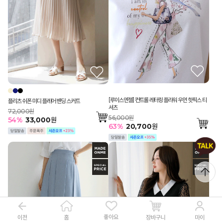
[루이스엔젤] 컨트롤 레터링 플라워 우먼 핫픽스 티
플리츠 쉬폰 미디 플레어 밴딩 스커트
셔츠
72,000원
56,000원
54
%
33,000
원
63
%
20,700
원
좋아요
이전
장바구니
홈
마이