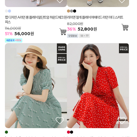
랩 디자인 A라인 롱 플레어 밑단트임 하운드체크 원
리미엔 절개 플레어 머메이드 라인 미디 스커트
피스
82,000원
114,000원
36
%
52,800
원
51
%
56,000
원