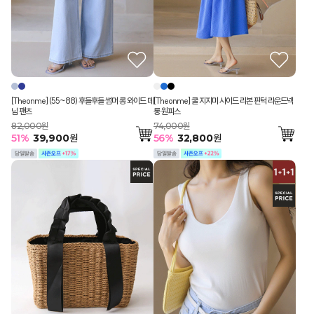
[Theonme] (55~88) 후들후들 썸머 롱 와이드 데
[Theonme] 쿨 지지미 사이드 리본 핀턱 라운드넥
님 팬츠
롱 원피스
82,000원
74,000원
51
%
39,900
원
56
%
32,800
원