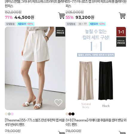
[루이스엔젤] 그리너리 퍼프소매 스트라이프 플레어
(55-77) 미니로즈 랩 브이넥 퍼프소매 롱 플레어 원
원피스
피스
152,000원
205,000원
71
%
44,500
원
55
%
93,200
원
[Theonme] (55-77) 스웰즈 린넨 투핀턱 랩 버클
(1+1) [Theonme] 리에타 쿨 후들후들 썸머 밴딩 와
4부 반바지 팬츠
이드 팬츠
79,000원
78,000원