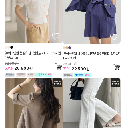
[루이스엔젤] 블랑슈 실크블렌딩 꽈배기 스카시 블
[루이스엔젤] 네추럴리치 린넨 블렌딩 리본벨트 SE
라우스 니트
T 치마 바지
62,000원
78,000원
57
%
26,600
원
71
%
22,500
원