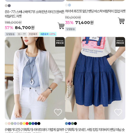
하이넥 루즈핏 밑단 밴딩 바스락 바람막이 집업 자켓
(55-77) 스베나 배색 7부 소매 린넨 라이크 원버튼
테일러드 자켓
110,000원
35
%
71,400
원
198,000원
57
%
84,700
원
(여름가디건) (기획특가) 라이트데이 가볍게 걸쳐주
(기획특가) 모네드 셔링 캉캉 치마바지 밴딩 데님 숏