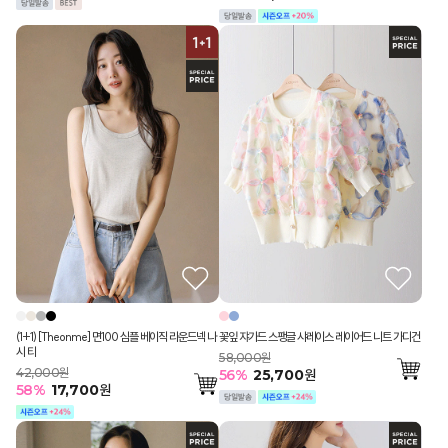
(1+1) [Theonme] 면100 심플 베이직 라운드넥 나
꽃잎 쟈가드 스팽글 샤레이스 레이어드 니트 가디건
시 티
58,000원
42,000원
56
%
25,700
원
58
%
17,700
원