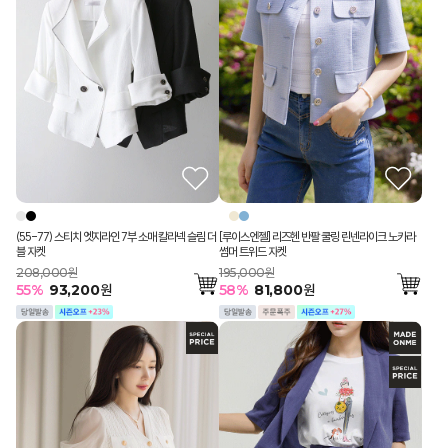
(55-77) 스티치 엣지라인 7부 소매 칼라넥 슬림 더
[루이스엔젤] 리즈헨 반팔 쿨링 린넨라이크 노카라
블 자켓
썸머 트위드 자켓
208,000원
195,000원
55
%
93,200
원
58
%
81,800
원