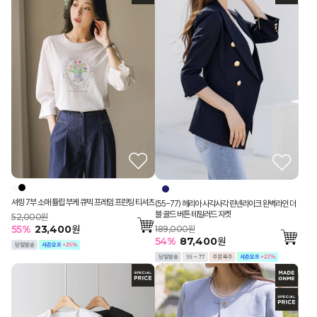
셔링 7부 소매 튤립 부케 큐빅 프레임 프린팅 티셔츠
(55-77) 헤리아 사각사각 린넨라이크 완벽라인 더
블 골드 버튼 테일러드 자켓
52,000원
55
%
23,400
원
189,000원
54
%
87,400
원