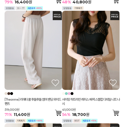
79
%
16,400
원
48
%
40,800
원
[Theonme] 리에타 쿨 후들후들 썸머 밴딩 와이드
샤이밍 하트라인 레이스 배색 스캘럽 디테일 니트 나
팬츠
시
39,000원
41,000원
71
%
11,400
원
54
%
18,700
원