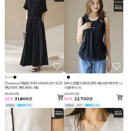
[Theonme] 헤일링 지지미 시어서커 브이 가디건
[루이스엔젤] 드레이프 핀턱 셔링 쉬폰 레이어드 나
밴딩 와이드 팬츠 투피스 세트
시 블라우스 티
65,800원
49,000원
52
%
31,800
원
54
%
22,700
원