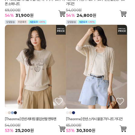
폰 소매 니트
가디건
69,000원
54,000원
54
%
31,900
원
54
%
24,800
원
[Theonme] 린넨 스카시 물결 7부 니트 가디건
[Theonme] 린넨 레터링 롤업 반팔 맨투맨
65,000원
54,000원
53
%
30,300
원
53
%
25,200
원