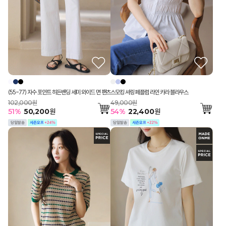
(55-77) 자수 포인트 히든밴딩 세미 와이드 면 팬츠
스모킹 셔링 페플럼 라인 카라 블라우스
102,000원
49,000원
51
%
50,200
원
54
%
22,400
원