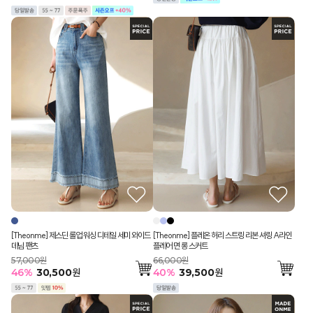
[Theonme] 제스딘 롤업 워싱 디테일 세미 와이드
[Theonme] 플레온 허리 스트링 리본 셔링 A라인
데님 팬츠
플레어 면 롱 스커트
57,000원
66,000원
46
%
30,500
원
40
%
39,500
원