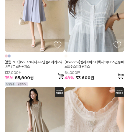
[셀럽 PICK] (55-77) 미디 A라인 플레어 카라넥
[Theonme] 켈리 레이스 배색 시스루 거즈면 롱 베
버튼 7부 소매 원피스
스트 뷔스티에 원피스
132,000원
64,000원
35
%
85,800
원
48
%
33,600
원