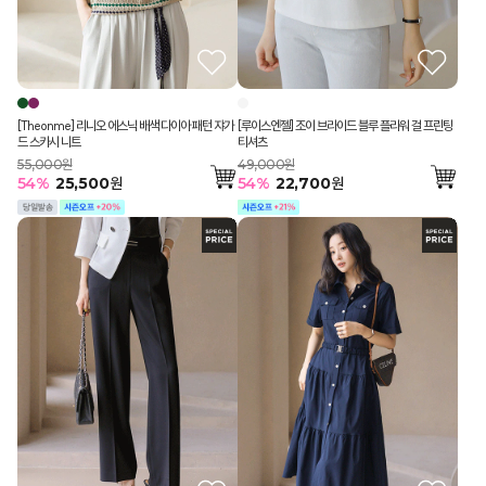
[Theonme] 리니오 에스닉 배색 다이아 패턴 쟈가
[루이스엔젤] 조이 브라이드 블루 플라워 걸 프린팅
드 스카시 니트
티셔츠
55,000원
49,000원
54
%
25,500
원
54
%
22,700
원